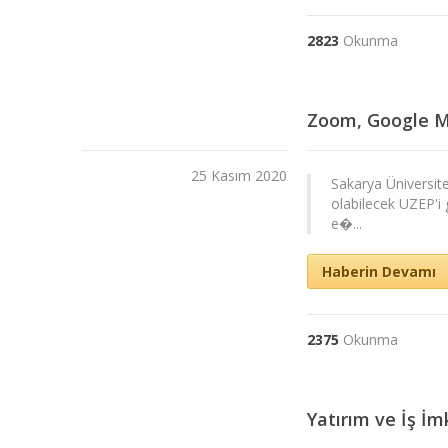
2823
Okunma
Zoom, Google Me
25 Kasım 2020
Sakarya Üniversite
olabilecek UZEP'i 
e�...
Haberin Devamı
2375
Okunma
Yatırım ve İş İm