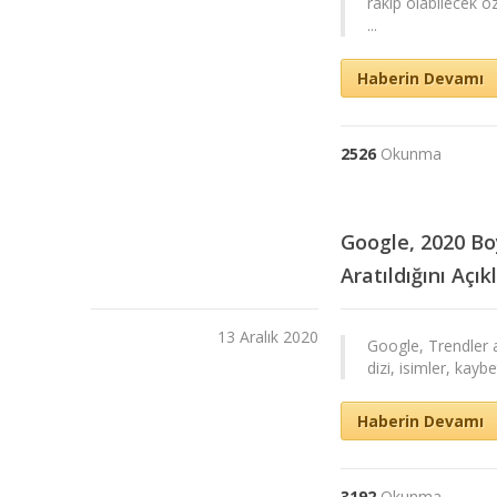
rakip olabilecek öz
...
Haberin Devamı
2526
Okunma
Google, 2020 Bo
Aratıldığını Açık
13 Aralık 2020
Google, Trendler a
dizi, isimler, kaybe
Haberin Devamı
3192
Okunma