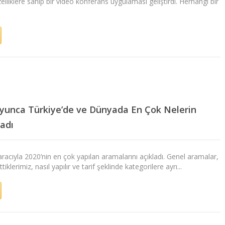
elliklere sahip bir video konferans uygulaması geliştirdi. Herhangi bir
yunca Türkiye’de ve Dünyada En Çok Nelerin
ladı
racıyla 2020’nin en çok yapılan aramalarını açıkladı. Genel aramalar,
ttiklerimiz, nasıl yapılır ve tarif şeklinde kategorilere ayrı...