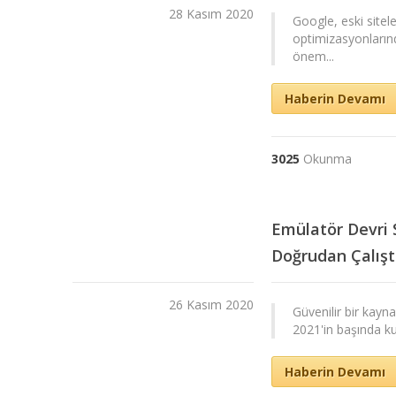
28 Kasım 2020
Google, eski site
optimizasyonların
önem...
Haberin Devamı
3025
Okunma
Emülatör Devri 
Doğrudan Çalışt
26 Kasım 2020
Güvenilir bir kayna
2021'in başında kul
Haberin Devamı