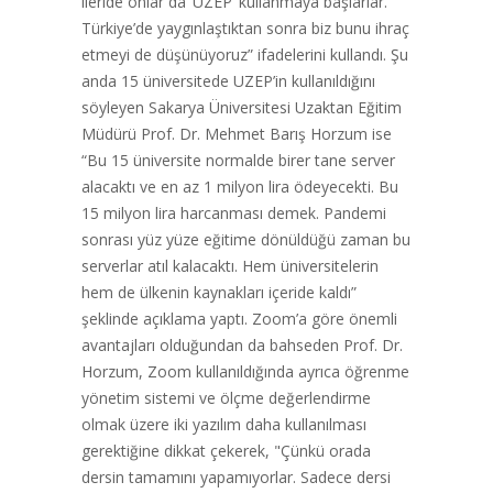
ileride onlar da ‘UZEP’ kullanmaya başlarlar.
Türkiye’de yaygınlaştıktan sonra biz bunu ihraç
etmeyi de düşünüyoruz” ifadelerini kullandı. Şu
anda 15 üniversitede UZEP’in kullanıldığını
söyleyen Sakarya Üniversitesi Uzaktan Eğitim
Müdürü Prof. Dr. Mehmet Barış Horzum ise
“Bu 15 üniversite normalde birer tane server
alacaktı ve en az 1 milyon lira ödeyecekti. Bu
15 milyon lira harcanması demek. Pandemi
sonrası yüz yüze eğitime dönüldüğü zaman bu
serverlar atıl kalacaktı. Hem üniversitelerin
hem de ülkenin kaynakları içeride kaldı”
şeklinde açıklama yaptı. Zoom’a göre önemli
avantajları olduğundan da bahseden Prof. Dr.
Horzum, Zoom kullanıldığında ayrıca öğrenme
yönetim sistemi ve ölçme değerlendirme
olmak üzere iki yazılım daha kullanılması
gerektiğine dikkat çekerek, "Çünkü orada
dersin tamamını yapamıyorlar. Sadece dersi