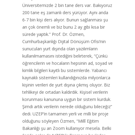
Üniversitemizde 2 bin tane ders var. Bakıyoruz
200 tane eş zamanlı ders yürüyor. Aynı anda
6-7 bin kişi ders alıyor. Bunun sağlanması şu
an çok önemli ve biz bunu 2 ay gibi kısa bir
sürede yaptık.” Prof. Dr. Özmen,
Cumhurbaşkanlığı Dijital Dönüşüm Ofisi’nin
sunucuları yurt dışında olan yazılımların
kullanılmamasını istediğini belirterek, “Çünkü
öğrencilerin ve hocaların hepsinin ad, soyad ve
kimlik bilgileri kayıtlı bu sistemlerde. Yabancı
kaynaklı sistemleri kullandığınızda milyonlarca
kişinin verileri de yurt dışına çıkmış oluyor. Biz
tehlikeyi de ortadan kaldırdık. Kişisel verilerin
korunması kanununa uygun bir sistem kurduk.
Şimdi artık verilerin nerede olduğunu bileceğiz”
dedi. UZEP’in tamamen yerli ve milli bir proje
olduğunu söyleyen Özmen, “Millî Eğitim
Bakanlığı şu an Zoom kullanıyor mesela. Belki