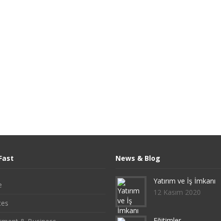
Fast
News & Blog
Yatırım ve İş İmkanı
e
12 Kasım 2020
ces
Eğitimler