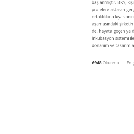
başlanmıştır. BKY, kişi
projelere aktaran gerçe
ortaklıklarla kıyaslan
aşamasındaki şirketin 
de, hayata geçen ya da
İnkübasyon sistemi ile 
donanım ve tasarım al
6948
Okunma
En 