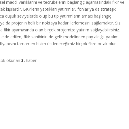
sel maddi varlıklarını ve tecrübelerini başlangıç aşamasındaki fikir ve
k kişilerdir. BKY’lerin yaptıkları yatırımlar, fonlar ya da stratejik
ınca düşük seviyelerde olup bu tip yatırımların amacı başlangıç
ya da projenin belli bir noktaya kadar ilerlemesini sağlamaktır. Siz
 fikir aşamasında olan birçok projemize yatırım sağlayabilirsiniz.
elde edilen, fikir sahibinin de gelir modelinden pay aldığı, yazılım,
tyapısını tamamen bizim üstleneceğimiz birçok fikre ortak olun.
çok okunan
3.
haber