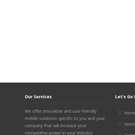
Our Services
Let's Go 
We offer innovative and user-friendly
Hom
mobile solutions specific to you and your
Servi
company that will increase your
competitive power in your industry.