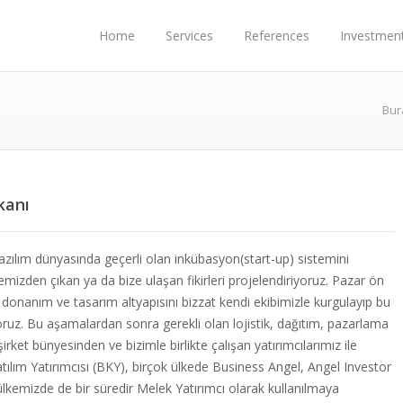
Home
Services
References
Investmen
Bur
kanı
ılım dünyasında geçerli olan inkübasyon(start-up) sistemini
izden çıkan ya da bize ulaşan fikirleri projelendiriyoruz. Pazar ön
, donanım ve tasarım altyapısını bizzat kendi ekibimizle kurgulayıp bu
iyoruz. Bu aşamalardan sonra gerekli olan lojistik, dağıtım, pazarlama
şirket bünyesinden ve bizimle birlikte çalışan yatırımcılarımız ile
atılım Yatırımcısı (BKY), birçok ülkede Business Angel, Angel Investor
e ülkemizde de bir süredir Melek Yatırımcı olarak kullanılmaya