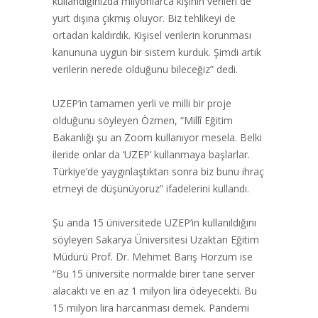
kullandığınızda milyonlarca kişinin verileri de
yurt dışına çıkmış oluyor. Biz tehlikeyi de
ortadan kaldırdık. Kişisel verilerin korunması
kanununa uygun bir sistem kurduk. Şimdi artık
verilerin nerede olduğunu bileceğiz” dedi.
UZEP’in tamamen yerli ve milli bir proje
olduğunu söyleyen Özmen, “Millî Eğitim
Bakanlığı şu an Zoom kullanıyor mesela. Belki
ileride onlar da ‘UZEP’ kullanmaya başlarlar.
Türkiye’de yaygınlaştıktan sonra biz bunu ihraç
etmeyi de düşünüyoruz” ifadelerini kullandı.
Şu anda 15 üniversitede UZEP’in kullanıldığını
söyleyen Sakarya Üniversitesi Uzaktan Eğitim
Müdürü Prof. Dr. Mehmet Barış Horzum ise
“Bu 15 üniversite normalde birer tane server
alacaktı ve en az 1 milyon lira ödeyecekti. Bu
15 milyon lira harcanması demek. Pandemi